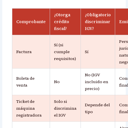
¿Otorga
¿Obligatorio
Comprobante
crédito
discriminar
Emi
fiscal?
IGV?
Per
Sí (si
jurí
Factura
cumple
Sí
natu
requisitos)
neg
No (IGV
Boleta de
Con
No
incluido en
venta
fina
precio)
Ticket de
Solo si
Depende del
Con
máquina
discrimina
tipo
fina
registradora
el IGV
Ajus