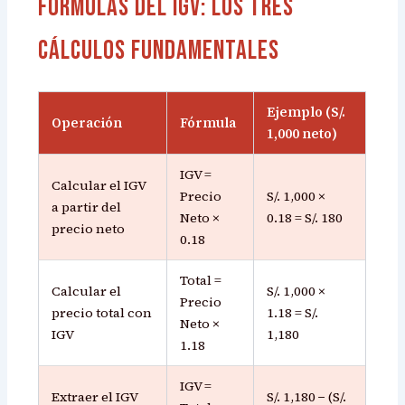
Fórmulas del IGV: Los Tres
Cálculos Fundamentales
Ejemplo (S/.
Operación
Fórmula
1,000 neto)
IGV =
Calcular el IGV
Precio
S/. 1,000 ×
a partir del
Neto ×
0.18 = S/. 180
precio neto
0.18
Total =
Calcular el
S/. 1,000 ×
Precio
precio total con
1.18 = S/.
Neto ×
IGV
1,180
1.18
IGV =
Extraer el IGV
S/. 1,180 − (S/.