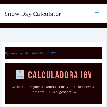
Skip
to
Snow Day Calculator
content
By
Snowdaycalculator
/
May 10, 2026
Calculadora IGV
Calcula el Impuesto General a las Ventas del Perú al
instante — 18% vigente 2025